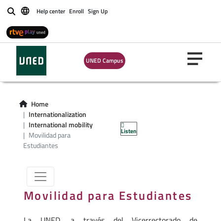
Help center
Enroll
Sign Up
Buscar
UNED Campus
Home
Movilidad para
Internationalization
International mobility
Listen
Estudiantes
Movilidad para
Estudiantes
Movilidad para Estudiantes
La UNED, a través del Vicerrectorado de