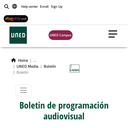
Help center
Enroll
Sign Up
Buscar
UNED Campus
Home
...
Boletín
UNED Media
Boletín
Listen
Boletín
Boletin de programación
audiovisual