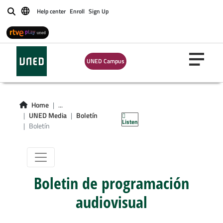
Help center
Enroll
Sign Up
Buscar
UNED Campus
Home
...
Boletín
UNED Media
Boletín
Listen
Boletín
Boletin de programación
audiovisual