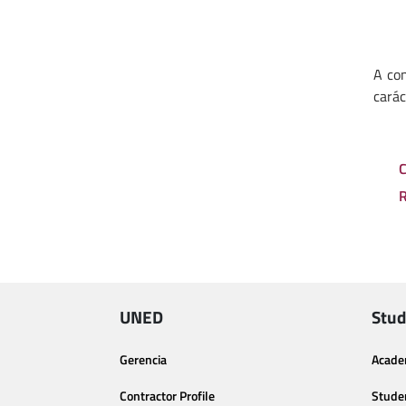
A con
carác
C
R
UNED
Stud
Gerencia
Acade
Contractor Profile
Stude