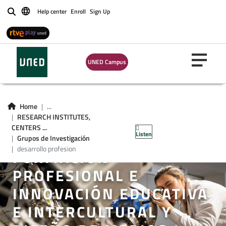
Help center
Enroll
Sign Up
Buscar
UNED Campus
Home
...
GROUP OF DESARROLLO
RESEARCH INSTITUTES,
CENTERS ...
PROFESIONAL:
Listen
Grupos de Investigación
desarrollo profesion
FORMACIÓN
PROFESIONAL E
INNOVACIÓN EDUCATIVA
E INTERCULTURAL Y