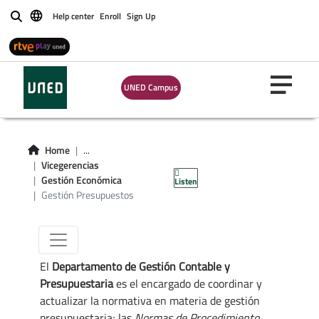
Help center
Enroll
Sign Up
Buscar
UNED Campus
Gestión
Home
...
Vicegerencias
Presupuestaria
Gestión Económica
Listen
Gestión Presupuestos
El
Departamento de Gestión Contable y
Presupuestaria
es el encargado de coordinar y
actualizar la normativa en materia de gestión
presupuestaria; las
Normas de Procedimiento