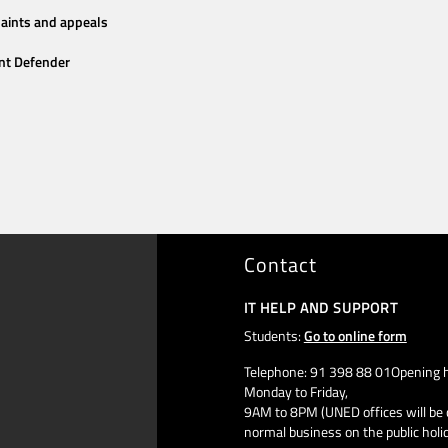
aints and appeals
nt Defender
Contact
IT HELP AND SUPPORT
Students:
Go to online form
Telephone: 91 398 88 01Opening h
Monday to Friday,
9AM to 8PM (UNED offices will be 
normal business on the public holi