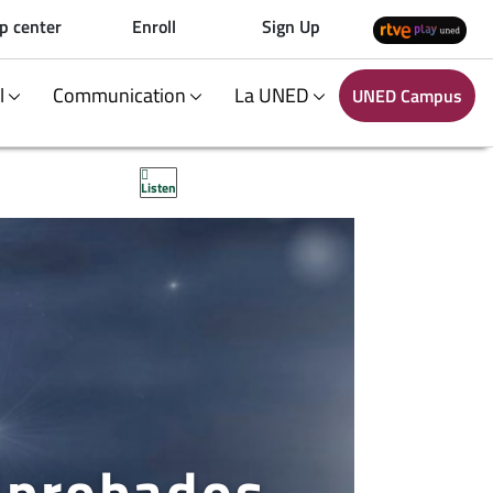
p center
Enroll
Sign Up
al
Communication
La UNED
UNED Campus
Listen
aprobados