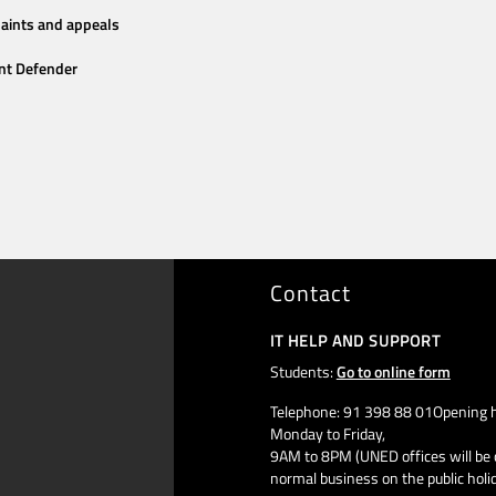
aints and appeals
nt Defender
Contact
IT HELP AND SUPPORT
Students:
Go to online form
Telephone: 91 398 88 01Opening h
Monday to Friday,
9AM to 8PM (UNED offices will be 
normal business on the public holi