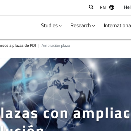
Hel
EN
Buscar
Studies
Research
Internation
rsos a plazas de PDI
Ampliación plazo
lazas con ampliac
lución