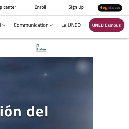
p center
Enroll
Sign Up
al
Communication
La UNED
UNED Campus
Listen
ión del