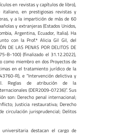
ículos en revistas y capítulos de libro),
 italiano, en prestigiosas revistas y
jeras, y a la impartición de más de 60
añolas y extranjeras (Estados Unidos,
ombia, Argentina, Ecuador, Italia). Ha
unto con la Prof.ª Alicia Gil Gil, del
UCIÓN DE LAS PENAS POR DELITOS DE
B-100) (finalizado el 31.12.2022),
do como miembro en dos Proyectos de
ctimas en el tratamiento jurídico de la
43760-R), e “Intervención delictiva y
nal. Reglas de atribución de la
nternacionales (DER2009-07236)”. Sus
ción son: Derecho penal internacional;
nflicto; Justicia restaurativa; Derecho
 circulación jurisprudencial; Delitos
 universitaria destacan el cargo de