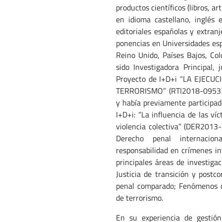
productos científicos (libros, art
en idioma castellano, inglés e
editoriales españolas y extran
ponencias en Universidades esp
Reino Unido, Países Bajos, Col
sido Investigadora Principal, j
Proyecto de I+D+i “LA EJEC
TERRORISMO” (RTI2018-095375-
y había previamente participa
I+D+i: “La influencia de las ví
violencia colectiva” (DER2013-
Derecho penal internacio
responsabilidad en crímenes i
principales áreas de investiga
Justicia de transición y postco
penal comparado; Fenómenos de
de terrorismo.
En su experiencia de gestión