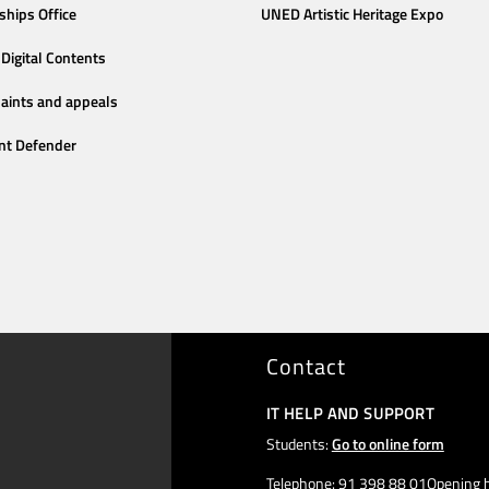
ships Office
UNED Artistic Heritage Expo
Digital Contents
aints and appeals
nt Defender
Contact
IT HELP AND SUPPORT
Students:
Go to online form
Telephone: 91 398 88 01Opening h