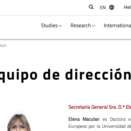
Hel
EN
Buscar
Studies
Research
Internation
ulum
quipo de direcció
Secretaria General Sra. D.ª E
Elena Maculan
es Doctora en
Europeos por la Universidad de