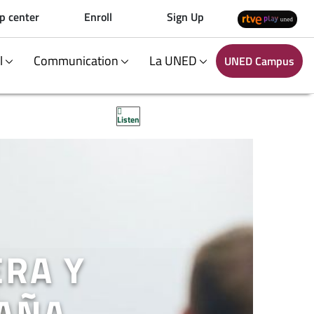
p center
Enroll
Sign Up
al
Communication
La UNED
UNED Campus
Listen
ERA Y
AÑA.