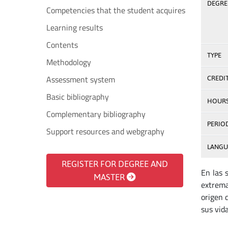
DEGREE
Competencies that the student acquires
Learning results
Contents
TYPE
Methodology
Assessment system
CREDI
Basic bibliography
HOUR
Complementary bibliography
PERIO
Support resources and webgraphy
LANGU
REGISTER FOR DEGREE AND
En las 
MASTER
extrema
origen 
sus vid