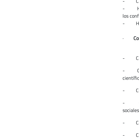
- Capac
- Habi
los conf
- Habil
·
Co
- Capac
- Conci
científi
- Conoc
- Capac
sociales
- Capac
- Capac