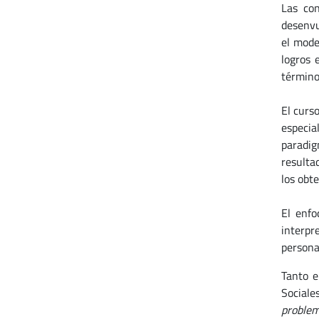
Las co
desenvu
el mode
logros 
término
El
curso
especia
paradig
resulta
los obt
El enfo
interpr
personas
Tanto e
Sociale
problem