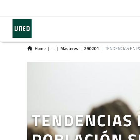
Home
...
Másteres
290201
TENDENCIAS EN PO
TENDENCIAS 
POBLACIÓN S