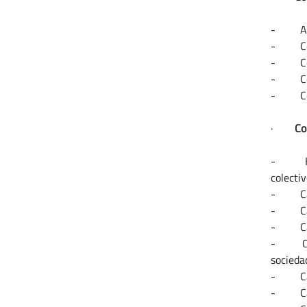
- Análi
- Conoc
- Conoc
- Conoc
- Conoc
·
Co
- Habi
colecti
- Capac
- Capac
- Capac
- Conoc
socieda
- Capa
- Capac