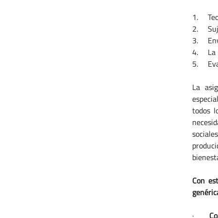
1. Teor
2. Suje
3. Enve
4. La i
5. Eval
La asi
especial
todos l
necesid
sociale
produci
bienesta
Con est
genéric
·
Co