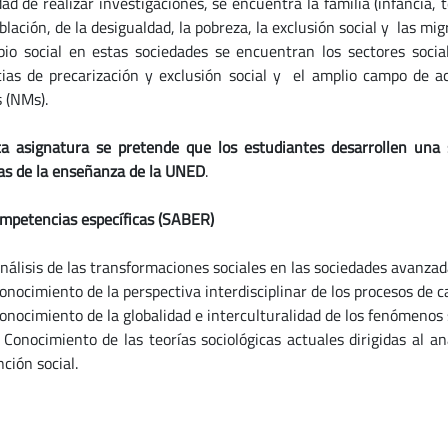
dad de realizar investigaciones, se encuentra la familia (infancia, 
blación, de la desigualdad, la pobreza, la exclusión social y las mi
io social en estas sociedades se encuentran los sectores soci
ias de precarización y exclusión social y el amplio campo de a
s (NMs).
a asignatura se pretende que los estudiantes desarrollen una 
as de la enseñanza de la UNED
.
mpetencias específicas (SABER)
sis de las transformaciones sociales en las sociedades avanzad
imiento de la perspectiva interdisciplinar de los procesos de ca
imiento de la globalidad e interculturalidad de los fenómenos s
imiento de las teorías sociológicas actuales dirigidas al anál
ción social.