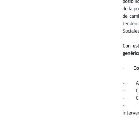
posibili
de la po
de camb
tendenc
Sociale
Con est
genéric
·
Co
- Análi
- Conoc
- Conoc
- Conoc
interven