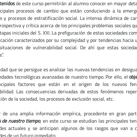
tenidos
de este curso permitirán al alumno conocer en mayor detal
ncipales procesos de cambio que están conduciendo a la emer
s y procesos de estratificación social.
La intensa dinámica de cam
prospectiva y crítica acerca de los principales problemas sociales
tapas iniciales del S. XXI.
La prefiguración de estas sociedades co
ficación caracterizados por su complejidad y por tendencias hacia 
situaciones de vulnerabilidad social. De ahí que estas socied
”.
lidad que se persigue es analizar las nuevas tendencias en desigua
iedades tecnológicas avanzadas de nuestro tiempo. Por ello, el
obj
ncipales factores que están en el origen de los nuevos fenó
bilidad. Las consecuencias derivadas de estos fenómenos repe
ión de la sociedad, los procesos de exclusión social, etc.
r de una amplia información empírica, procedente en gran part
s de nuestro tiempo
, en este curso se estudian las principales te
des actuales y se anticipan algunos de los rasgos que van a ca
des de un futuro inmediato.