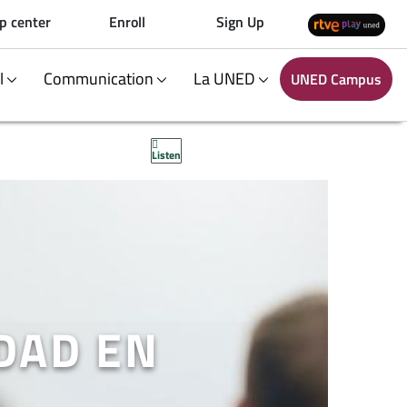
p center
Enroll
Sign Up
al
Communication
La UNED
UNED Campus
Listen
DAD EN