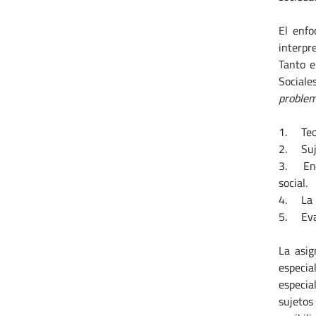
El enfo
interpre
Tanto e
Sociale
problem
1. Teor
2. Suje
3. Enve
social.
4. La i
5. Eval
La asi
especial
especia
sujetos