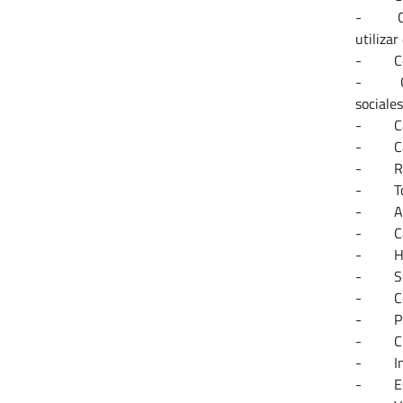
- Conci
utilizar
- Conoc
- Capac
sociales
- Capac
- Capac
- Reso
- Toma
- Auto
- Capac
- Habil
- Sent
- Com
- Pro
- Cre
- Inn
- Espí