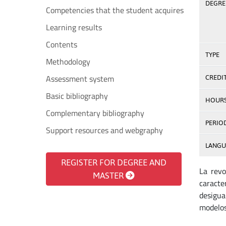
DEGREE
Competencies that the student acquires
Learning results
Contents
TYPE
Methodology
Assessment system
CREDI
Basic bibliography
HOUR
Complementary bibliography
PERIO
Support resources and webgraphy
LANGU
REGISTER FOR DEGREE AND
La revo
MASTER
caracte
desigua
modelos