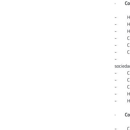
·
Co
- Habil
- Habil
- Habil
- Capac
- Capac
- Capac
- Conoc
socieda
- Capac
- Capac
- Capac
- Habil
- Habil
·
Co
- Capac