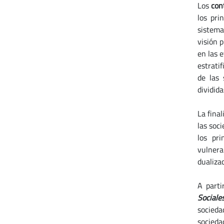
Los
con
los pri
sistema
visión 
en las e
estrati
de las 
divididas
La fina
las soc
los pri
vulnera
dualizac
A parti
Sociale
socieda
socieda