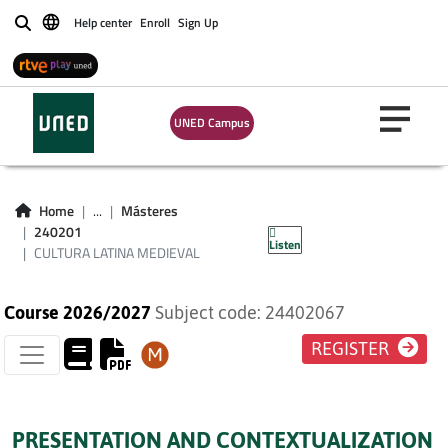
Help center
Enroll
Sign Up
Buscar
UNED Campus
CULTURA LATINA
Home
...
Másteres
MEDIEVAL
240201
Listen
CULTURA LATINA MEDIEVAL
Course 2026/2027
Subject code: 24402067
REGISTER
PRESENTATION AND CONTEXTUALIZATION