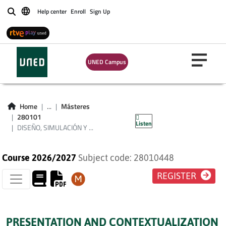
DISEÑO,
Help center
Enroll
Sign Up
Buscar
SIMULACIÓN Y
OPTIMIZACIÓN DE
UNED Campus
CENTRALES DE
CICLO COMBINADO
Home
...
Másteres
(PLAN 2024)
280101
Listen
DISEÑO, SIMULACIÓN Y ...
Course 2026/2027
Subject code: 28010448
REGISTER
PRESENTATION AND CONTEXTUALIZATION