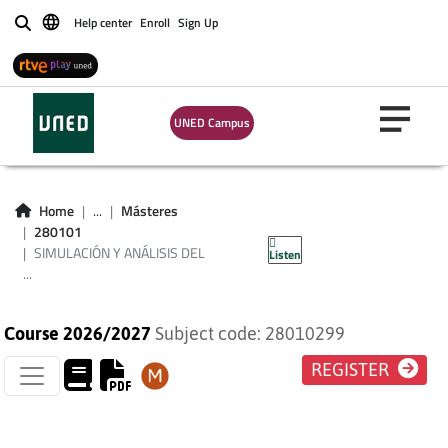
Help center
Enroll
Sign Up
Buscar
SIMULACIÓN Y
UNED Campus
ANÁLISIS DEL
CONTACTO EN
Home
...
Másteres
280101
ENGRANAJES
SIMULACIÓN Y ANÁLISIS DEL
Listen
...
Course 2026/2027
Subject code: 28010299
REGISTER