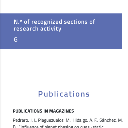
N.º of recognized sections of
research activity
6
Publications
PUBLICATIONS IN MAGAZINES
Pedrero, J. I.; Pleguezuelos, M.; Hidalgo, A. F.; Sánchez, M.
B.; “Influence of planet phasing on quasi-static