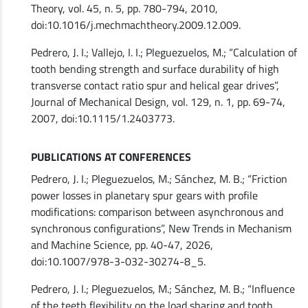
Theory, vol. 45, n. 5, pp. 780-794, 2010,
doi:10.1016/j.mechmachtheory.2009.12.009.
Pedrero, J. I.; Vallejo, I. I.; Pleguezuelos, M.; “Calculation of
tooth bending strength and surface durability of high
transverse contact ratio spur and helical gear drives”,
Journal of Mechanical Design, vol. 129, n. 1, pp. 69-74,
2007, doi:10.1115/1.2403773.
PUBLICATIONS AT CONFERENCES
Pedrero, J. I.; Pleguezuelos, M.; Sánchez, M. B.; “Friction
power losses in planetary spur gears with profile
modifications: comparison between asynchronous and
synchronous configurations”, New Trends in Mechanism
and Machine Science, pp. 40-47, 2026,
doi:10.1007/978-3-032-30274-8_5.
Pedrero, J. I.; Pleguezuelos, M.; Sánchez, M. B.; “Influence
of the teeth flexibility on the load sharing and tooth