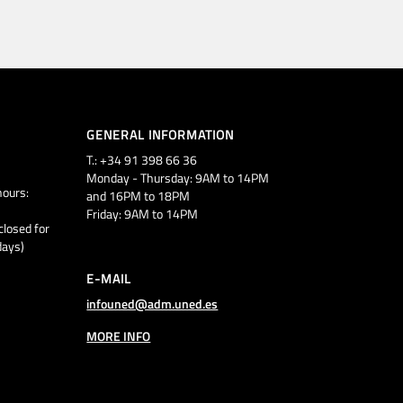
GENERAL INFORMATION
T.: +34 91 398 66 36
Monday - Thursday: 9AM to 14PM
ours:
and 16PM to 18PM
Friday: 9AM to 14PM
closed for
days)
E-MAIL
infouned@adm.uned.es
MORE INFO