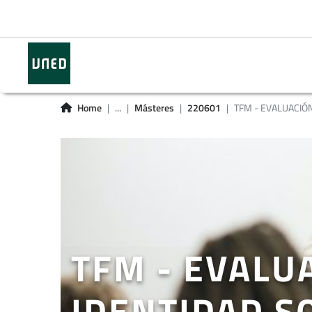
Home
...
Másteres
220601
TFM - EVALUACIÓN
TFM - EVALU
IDENTIDAD S