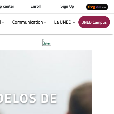
p center
Enroll
Sign Up
al
Communication
La UNED
UNED Campus
Listen
DELOS DE