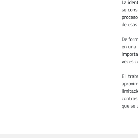
La iden
se cons
proceso
de esas
De form
en una 
importa
veces c
El trab
aproxim
limitac
contras
que se u