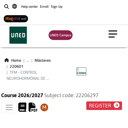
Help center
Enroll
Sign Up
Buscar
TFM - CONTROL
UNED Campus
NEUROHORMONAL
DE LA NUTRICIÓN
Home
...
Másteres
220601
2016
TFM - CONTROL
Listen
NEUROHORMONAL DE ...
Course 2026/2027
Subject code: 22206297
REGISTER