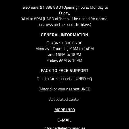
Telephone: 91 398 88 01Opening hours: Monday to
Friday,
9AM to 8PM (UNED offices will be closed for normal
business on the public holidays)
GENERAL INFORMATION
T.: +34 91 398 66 36
Monday - Thursday: 9AM to 14PM
and 16PM to 18PM
Friday: 9AM to 14PM
FACE TO FACE SUPPORT
Face to face support at UNED HQ
(Madrid) or your nearest UNED
Associated Center
MORE INFO
E-MAIL
infouned@adm.uned.es