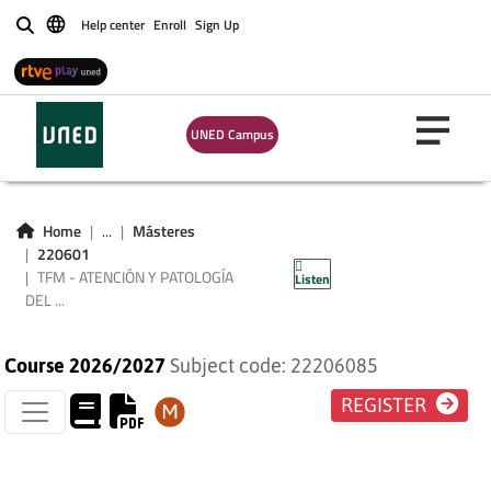
Help center
Enroll
Sign Up
Buscar
TFM - ATENCIÓN Y
PATOLOGÍA DEL
UNED Campus
SISTEMA NERVIOSO
CENTRAL PLAN
Home
...
Másteres
220601
2016
TFM - ATENCIÓN Y PATOLOGÍA
Listen
DEL ...
Course 2026/2027
Subject code: 22206085
REGISTER