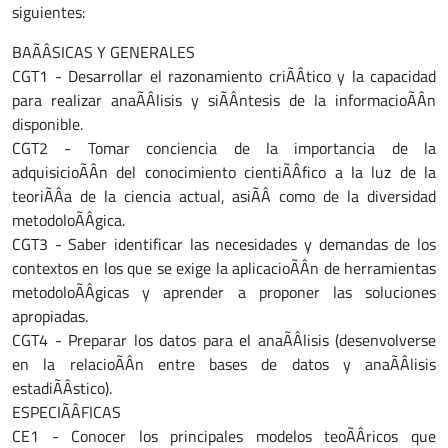
siguientes:
BAÃÂSICAS Y GENERALES
CGT1 - Desarrollar el razonamiento criÃÂtico y la capacidad
para realizar anaÃÂlisis y siÃÂntesis de la informacioÃÂn
disponible.
CGT2 - Tomar conciencia de la importancia de la
adquisicioÃÂn del conocimiento cientiÃÂfico a la luz de la
teoriÃÂa de la ciencia actual, asiÃÂ como de la diversidad
metodoloÃÂgica.
CGT3 - Saber identificar las necesidades y demandas de los
contextos en los que se exige la aplicacioÃÂn de herramientas
metodoloÃÂgicas y aprender a proponer las soluciones
apropiadas.
CGT4 - Preparar los datos para el anaÃÂlisis (desenvolverse
en la relacioÃÂn entre bases de datos y anaÃÂlisis
estadiÃÂstico).
ESPECIÃÂFICAS
CE1 - Conocer los principales modelos teoÃÂricos que