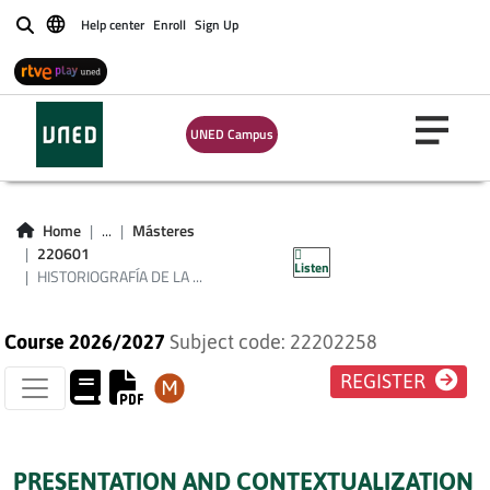
Help center
Enroll
Sign Up
Buscar
HISTORIOGRAFÍA DE
LA PSICOLOGÍA:
UNED Campus
PERSPECTIVAS Y
TÉCNICAS DE
Home
...
Másteres
INVESTIGACIÓN
220601
Listen
HISTORIOGRAFÍA DE LA ...
Course 2026/2027
Subject code: 22202258
REGISTER
PRESENTATION AND CONTEXTUALIZATION