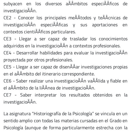
subyacen en los diversos aÃÂmbitos especiÃÂficos de
investigacioÃÂn.
CE2 - Conocer los principales meÃÂtodos y teÃÂcnicas de
investigacioÃÂn especiÃÂficas y sus aportaciones en
contextos cientiÃÂficos particulares.
CE3 - Llegar a ser capaz de trasladar los conocimientos
adquiridos en la investigacioÃÂn a contextos profesionales.
CE4 - Desarrollar habilidades para evaluar la investigacioÃÂn
proyectada por otros profesionales.
CE5 - Llegar a ser capaz de disenÃÂar investigaciones propias
en el aÃÂmbito del itinerario correspondiente.
CE6 - Saber realizar una investigacioÃÂn vaÃÂlida y fiable en
el aÃÂmbito de la liÃÂnea de investigacioÃÂn.
CE7 - Saber interpretar los resultados obtenidos en la
investigacioÃÂn.
La asignatura “Historiografía de la Psicología” se vincula en un
sentido amplio con todas las materias cursadas en el Grado en
Psicología (aunque de forma particularmente estrecha con la