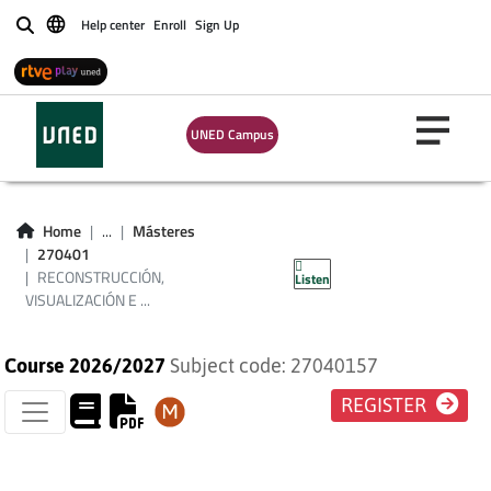
Help center
Enroll
Sign Up
Buscar
UNED Campus
RECONSTRUCCIÓN,
VISUALIZACIÓN E
Home
...
Másteres
270401
IMPRESIÓN EN 3D
RECONSTRUCCIÓN,
Listen
VISUALIZACIÓN E ...
Course 2026/2027
Subject code: 27040157
REGISTER