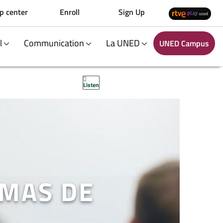
p center
Enroll
Sign Up
al
Communication
La UNED
UNED Campus
Listen
EMAS DE