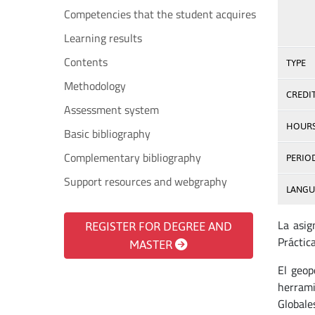
Competencies that the student acquires
Learning results
Contents
TYPE
Methodology
CREDI
Assessment system
HOUR
Basic bibliography
Complementary bibliography
PERIO
Support resources and webgraphy
LANGU
La asig
REGISTER FOR DEGREE AND
Práctic
MASTER
El geop
herrami
Globale