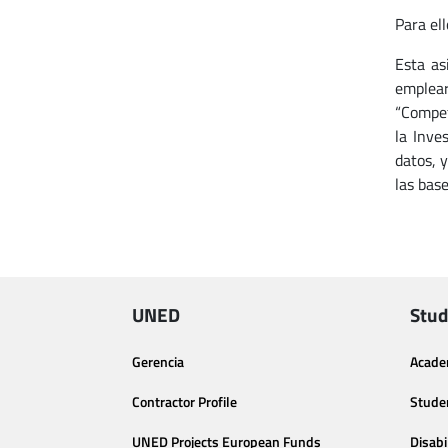
Para ell
Esta as
emplear
“Compet
la Inve
datos, 
las base
UNED
Stud
Gerencia
Acade
Contractor Profile
Stude
UNED Projects European Funds
Disabi