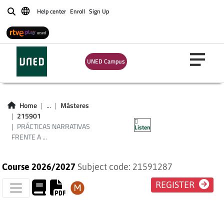
Help center
Enroll
Sign Up
Buscar
PRÁCTICAS
UNED Campus
NARRATIVAS
FRENTE A LA CRISIS
Home
...
Másteres
215901
CLIMÁTICA
PRÁCTICAS NARRATIVAS
Listen
FRENTE A ...
Course 2026/2027
Subject code: 21591287
REGISTER