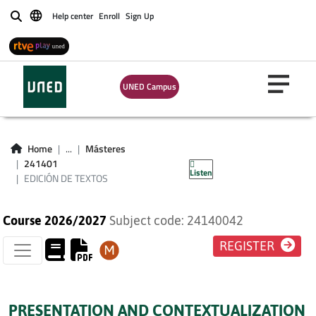
Help center
Enroll
Sign Up
Buscar
UNED Campus
Home
...
Másteres
EDICIÓN DE TEXTOS
241401
Listen
EDICIÓN DE TEXTOS
Course 2026/2027
Subject code: 24140042
REGISTER
PRESENTATION AND CONTEXTUALIZATION