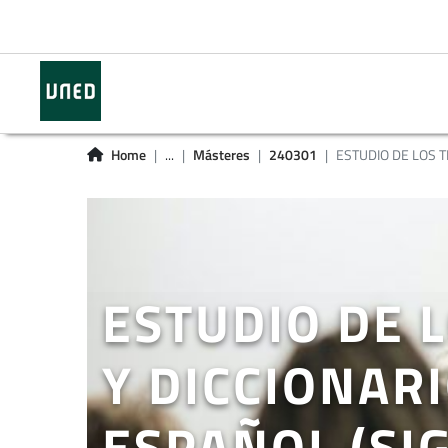
Home
...
Másteres
240301
ESTUDIO DE LOS TE
ESTUDIO DE 
Y DICCIONARI
ESPAÑOL (SIG