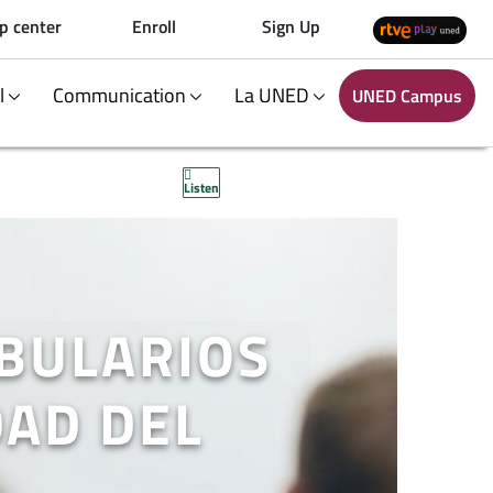
p center
Enroll
Sign Up
al
Communication
La UNED
UNED Campus
Listen
ABULARIOS
DAD DEL