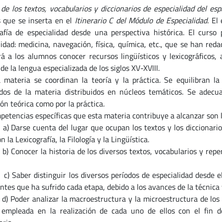
de los textos, vocabularios y diccionarios de especialidad del espa
s que
se inserta en el
Itinerario
C del Módulo de Especialidad.
El 
rafía de especialidad desde una perspectiva histórica. El curso 
idad: medicina, navegación, física, química, etc., que se han redac
rá a los alumnos conocer recursos lingüísticos y lexicográficos,
de la lengua especializada de los siglos XV-XVIII.
 materia se coordinan la teoría y la práctica. Se equilibran l
dos de la materia distribuidos en núcleos temáticos. Se adecua
ón teórica como por la práctica.
petencias específicas que esta materia contribuye a alcanzar son l
)
Darse cuenta del lugar que ocupan los textos y los diccionari
 la Lexicografía, la Filología y la Lingüística
.
)
Conocer la historia de los diversos textos, vocabularios y reper
)
Saber distinguir los diversos períodos de especialidad desde el
tes que ha sufrido cada etapa, debido a los avances de la técnica y
)
Poder analizar la macroestructura y la microestructura de los 
 empleada en la realización de cada uno de ellos con el fin 