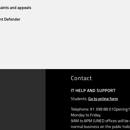
aints and appeals
nt Defender
Contact
IT HELP AND SUPPORT
Students:
Go to online form
Telephone: 91 398 88 01Opening h
Monday to Friday,
9AM to 8PM (UNED offices will be 
normal business on the public holi