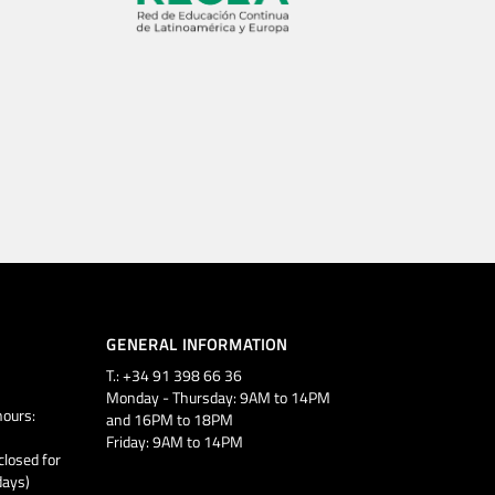
GENERAL INFORMATION
T.: +34 91 398 66 36
Monday - Thursday: 9AM to 14PM
ours:
and 16PM to 18PM
Friday: 9AM to 14PM
closed for
days)