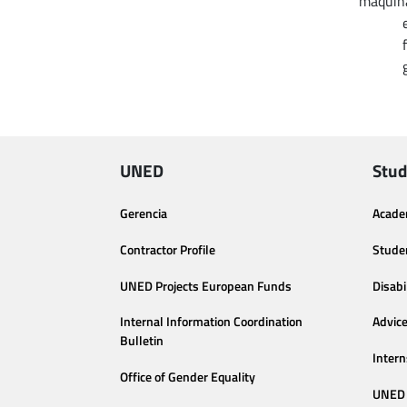
maquina
e
f
g
UNED
Stud
Gerencia
Acade
Contractor Profile
Stude
UNED Projects European Funds
Disabi
Internal Information Coordination
Advic
Bulletin
Intern
Office of Gender Equality
UNED 