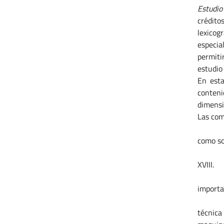
Estudio 
crédito
lexicog
especial
permiti
estudio 
En esta
conteni
dimensi
Las com
a
como son
b
XVIII.
c
importan
d
técnica