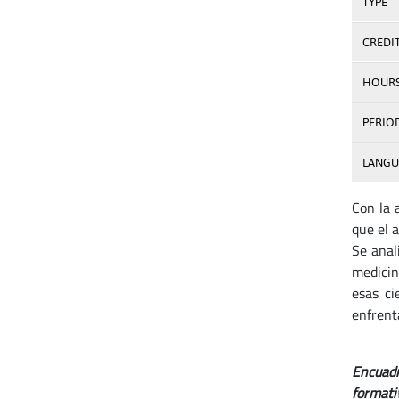
TYPE
CREDI
HOUR
PERIO
LANGU
Con la 
que el 
Se anali
medicin
esas ci
enfrenta
Encuadr
formati