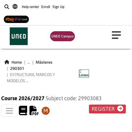
CULTURALES EN LA
Help center
Enroll
Sign Up
Buscar
COMUNICACIÓN
PÚBLICA: LOS
UNED Campus
CASOS DE LA
ALIMENTACIÓN Y EL
Home
...
Másteres
290301
CAMBIO CLIMÁTICO
ESTRUCTURA, MARCOS Y
Listen
MODELOS ...
Course 2026/2027
Subject code: 29903083
REGISTER