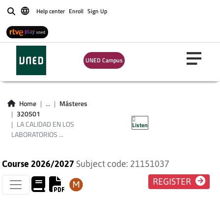
LA CALIDAD EN LOS
Help center
Enroll
Sign Up
Buscar
LABORATORIOS
QUÍMICOS:
UNED Campus
GESTIÓN, SISTEMA
Y CONTROL DE
Home
...
Másteres
320501
CALIDAD
LA CALIDAD EN LOS
Listen
LABORATORIOS ...
Course 2026/2027
Subject code: 21151037
REGISTER