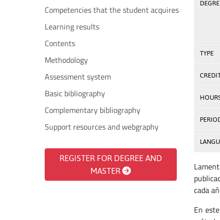
DEGREE
Competencies that the student acquires
Learning results
Contents
TYPE
Methodology
Assessment system
CREDI
Basic bibliography
HOUR
Complementary bibliography
PERIO
Support resources and webgraphy
LANGU
REGISTER FOR DEGREE AND
Lamenta
MASTER
publica
cada añ
En este