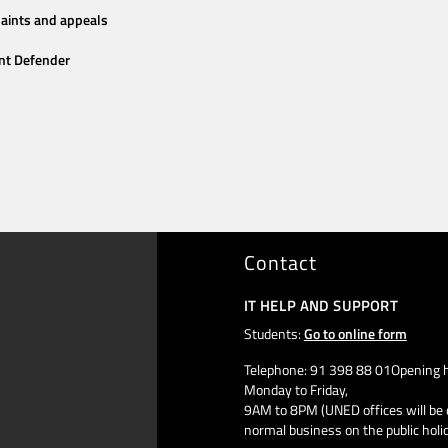
aints and appeals
nt Defender
Contact
IT HELP AND SUPPORT
Students:
Go to online form
Telephone: 91 398 88 01Opening h
Monday to Friday,
9AM to 8PM (UNED offices will be 
normal business on the public holi