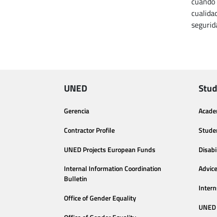
cuando 
cualida
segurid
UNED
Stud
Gerencia
Acade
Contractor Profile
Stude
UNED Projects European Funds
Disabi
Internal Information Coordination
Advic
Bulletin
Intern
Office of Gender Equality
UNED 