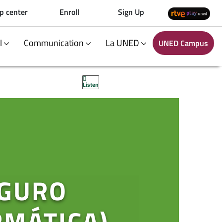
p center
Enroll
Sign Up
al
Communication
La UNED
UNED Campus
Listen
EGURO
RMÁTICA)