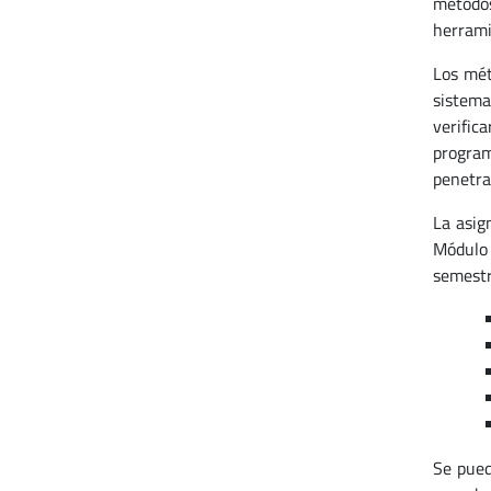
métodos
herrami
Los mét
sistema
verific
program
penetra
La asig
Módulo 
semestr
Se pued