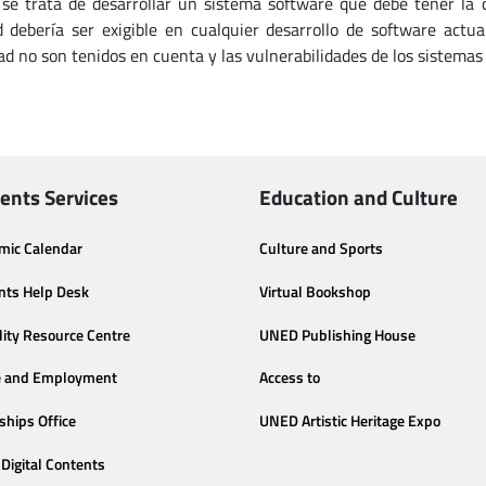
se trata de desarrollar un sistema software que debe tener la 
d debería ser exigible en cualquier desarrollo de software act
ad no son tenidos en cuenta y las vulnerabilidades de los sistema
ents Services
Education and Culture
mic Calendar
Culture and Sports
nts Help Desk
Virtual Bookshop
lity Resource Centre
UNED Publishing House
e and Employment
Access to
ships Office
UNED Artistic Heritage Expo
Digital Contents