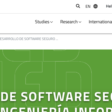
Hel
EN
Buscar
Studies
Research
Internation
ESARROLLO DE SOFTWARE SEGURO ...
 DE SOFTWARE S
INGENIERÍA INFO