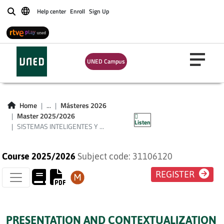
Help center
Enroll
Sign Up
Buscar
SISTEMAS
UNED Campus
INTELIGENTES Y
ADQUISICIÓN DE
Home
...
Másteres 2026
CONOCIMIENTO
Master 2025/2026
Listen
SISTEMAS INTELIGENTES Y ...
Course 2025/2026
Subject code: 31106120
REGISTER
PRESENTATION AND CONTEXTUALIZATION