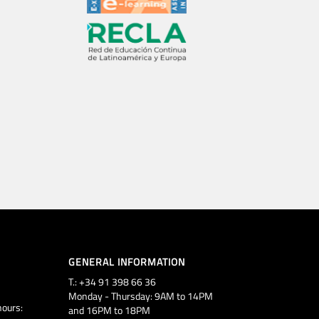
GENERAL INFORMATION
T.: +34 91 398 66 36
Monday - Thursday: 9AM to 14PM
ours:
and 16PM to 18PM