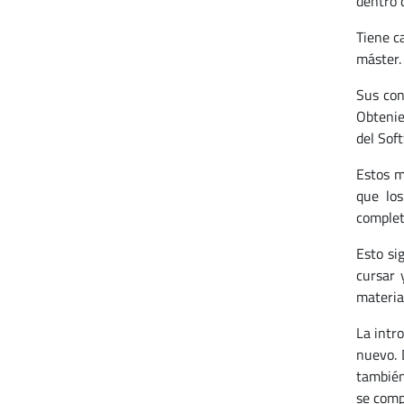
dentro 
Tiene c
máster.
Sus con
Obtenie
del Sof
Estos m
que lo
complet
Esto si
cursar 
materia
La intr
nuevo. 
también
se comp