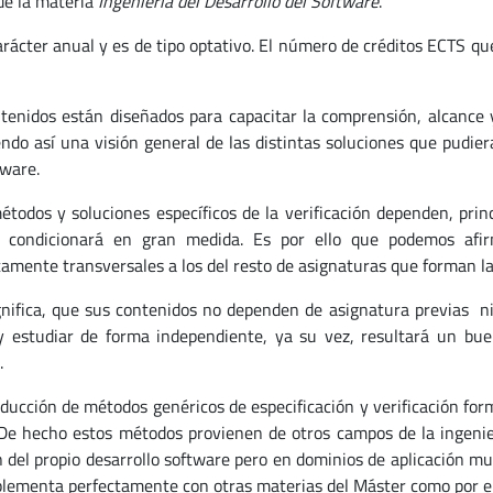
de la materia
Ingeniería del Desarrollo del Software
.
arácter anual y es de tipo optativo. El número de créditos ECTS que
tenidos están diseñados para capacitar la comprensión, alcance y 
ndo así una visión general de las distintas soluciones que pudier
tware.
étodos y soluciones específicos de la verificación dependen, prin
s condicionará en gran medida. Es por ello que podemos afir
amente transversales a los del resto de asignaturas que forman la
gnifica, que sus contenidos no dependen de asignatura previas ni
y estudiar de forma independiente, ya su vez, resultará un bu
.
oducción de métodos genéricos de especificación y verificación for
De hecho estos métodos provienen de otros campos de la ingenie
 del propio desarrollo software pero en dominios de aplicación mu
lementa perfectamente con otras materias del Máster como por e