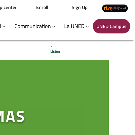
p center
Enroll
Sign Up
al
Communication
La UNED
UNED Campus
Listen
MAS