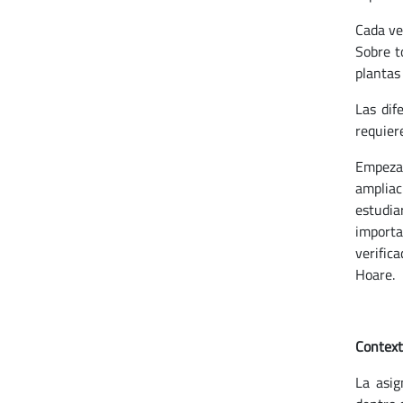
Cada ve
Sobre t
plantas 
Las dif
requiere
Empezar
ampliac
estudia
importa
verific
Hoare.
Context
La asi