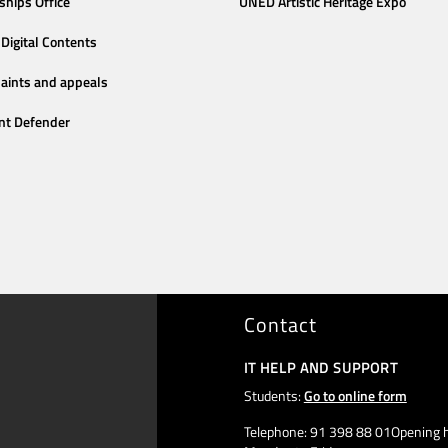
ships Office
UNED Artistic Heritage Expo
Digital Contents
aints and appeals
nt Defender
Contact
IT HELP AND SUPPORT
Students:
Go to online form
Telephone: 91 398 88 01Opening h