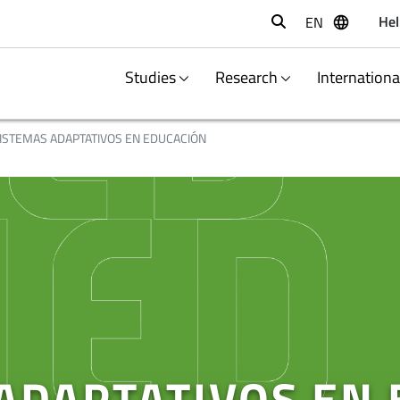
Hel
EN
Buscar
Studies
Research
Internation
ISTEMAS ADAPTATIVOS EN EDUCACIÓN
ADAPTATIVOS EN