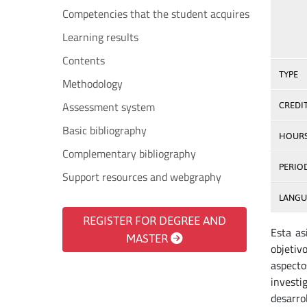
Competencies that the student acquires
Learning results
Contents
TYPE
Methodology
Assessment system
CREDI
Basic bibliography
HOUR
Complementary bibliography
PERIO
Support resources and webgraphy
LANGU
REGISTER FOR DEGREE AND
Esta as
MASTER
objetiv
aspecto
investi
desarro