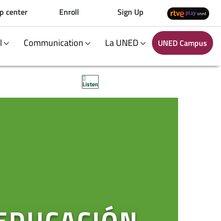
p center
Enroll
Sign Up
al
Communication
La UNED
UNED Campus
Listen
 EDUCACIÓN