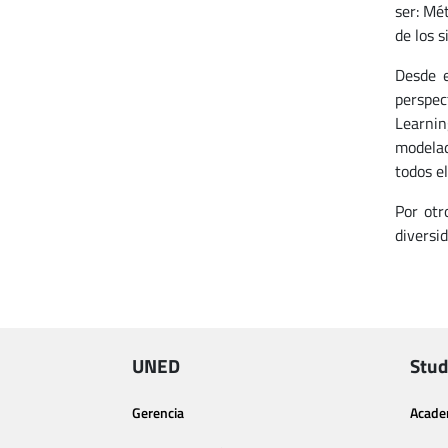
ser: Mé
de los 
Desde e
perspec
Learnin
modelad
todos el
Por otr
diversi
UNED
Stud
Gerencia
Acade