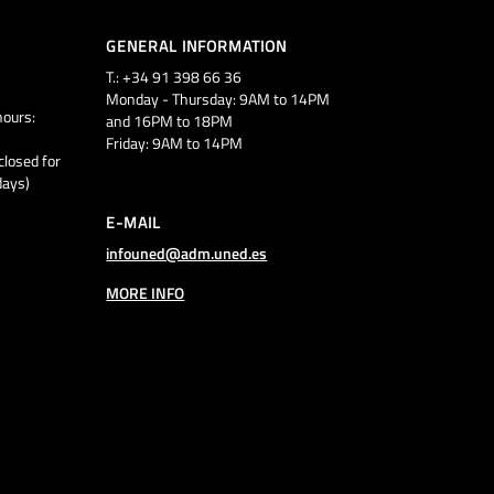
GENERAL INFORMATION
T.: +34 91 398 66 36
Monday - Thursday: 9AM to 14PM
ours:
and 16PM to 18PM
Friday: 9AM to 14PM
closed for
days)
E-MAIL
infouned@adm.uned.es
MORE INFO