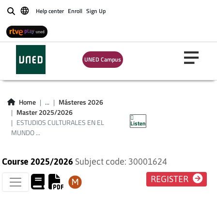
Help center
Enroll
Sign Up
Buscar
ESTUDIOS
CULTURALES EN EL
UNED Campus
MUNDO
CONTEMPORÁNEO.
Home
...
Másteres 2026
Master 2025/2026
UNA INTRODUCCIÓN
ESTUDIOS CULTURALES EN EL
Listen
MUNDO ...
Course 2025/2026
Subject code: 30001624
REGISTER