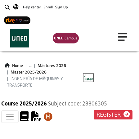
Help center
Enroll
Sign Up
Buscar
UNED Campus
INGENIERÍA DE
MÁQUINAS Y
Home
...
Másteres 2026
Master 2025/2026
TRANSPORTE
INGENIERÍA DE MÁQUINAS Y
Listen
TRANSPORTE
Course 2025/2026
Subject code: 28806305
REGISTER