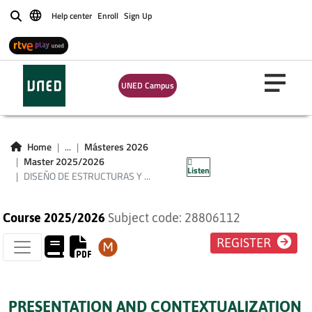
Help center
Enroll
Sign Up
Buscar
DISEÑO DE
UNED Campus
ESTRUCTURAS Y
CONSTRUCCIONES
Home
...
Másteres 2026
INDUSTRIALES
Master 2025/2026
Listen
DISEÑO DE ESTRUCTURAS Y ...
Course 2025/2026
Subject code: 28806112
REGISTER
PRESENTATION AND CONTEXTUALIZATION