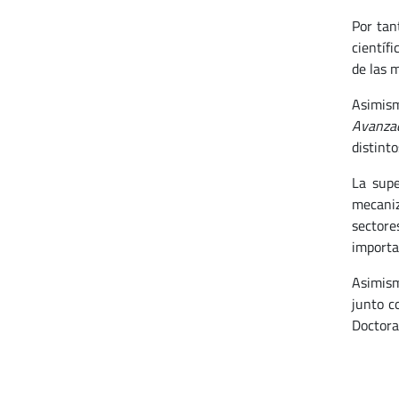
Por tan
científ
de las 
Asimism
Avanzad
distint
La supe
mecaniz
sectore
importa
Asimism
junto c
Doctoral