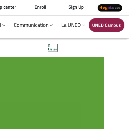
p center
Enroll
Sign Up
al
Communication
La UNED
UNED Campus
Listen