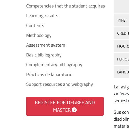
Competencies that the student acquires
Learning results
TYPE
Contents
CREDI
Methodology
Assessment system
HOUR
Basic bibliography
PERIO
Complementary bibliography
LANGU
Prácticas de laboratorio
Support resources and webgraphy
La asi
Univers
semestr
REGISTER FOR DEGREE AND
MASTER
Sus con
discipl
materia