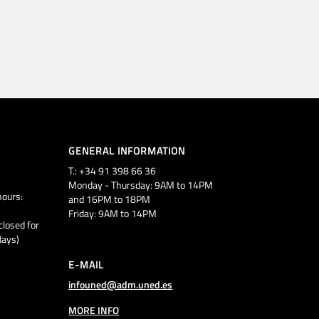
GENERAL INFORMATION
T.: +34 91 398 66 36
Monday - Thursday: 9AM to 14PM
ours:
and 16PM to 18PM
Friday: 9AM to 14PM
closed for
days)
E-MAIL
infouned@adm.uned.es
MORE INFO