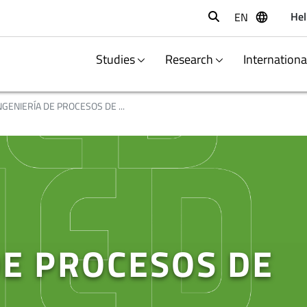
Hel
EN
Buscar
Studies
Research
Internation
NGENIERÍA DE PROCESOS DE ...
DE PROCESOS DE