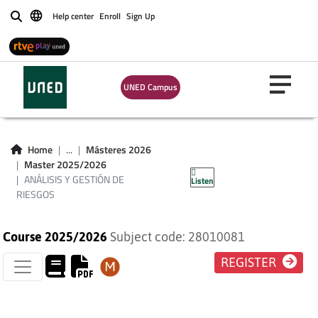
Help center
Enroll
Sign Up
Buscar
UNED Campus
ANÁLISIS Y
GESTIÓN DE
Home
...
Másteres 2026
Master 2025/2026
RIESGOS
ANÁLISIS Y GESTIÓN DE
Listen
RIESGOS
Course 2025/2026
Subject code: 28010081
REGISTER