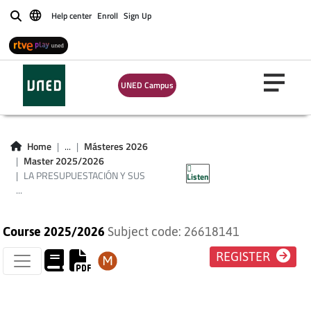
Help center
Enroll
Sign Up
Buscar
LA
UNED Campus
PRESUPUESTACIÓN
Y SUS INDICADORES
Home
...
Másteres 2026
Master 2025/2026
(PLAN 2016)
LA PRESUPUESTACIÓN Y SUS
Listen
...
Course 2025/2026
Subject code: 26618141
REGISTER