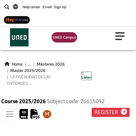
Help center
Enroll
Sign Up
Buscar
LA FISCALIDAD DE
LAS ENTIDADES Y
UNED Campus
DE LAS
ACTIVIDADES SIN
Home
...
Másteres 2026
Master 2025/2026
ÁNIMO DE LUCRO
LA FISCALIDAD DE LAS
Listen
ENTIDADES ...
Course 2025/2026
Subject code: 26615092
REGISTER