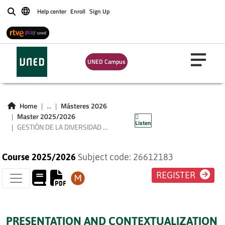
Help center
Enroll
Sign Up
Buscar
GESTIÓN DE LA
DIVERSIDAD
UNED Campus
CULTURAL DE LA
SOCIEDAD
Home
...
Másteres 2026
ESPAÑOLA
Master 2025/2026
Listen
GESTIÓN DE LA DIVERSIDAD ...
Course 2025/2026
Subject code: 26612183
REGISTER
PRESENTATION AND CONTEXTUALIZATION