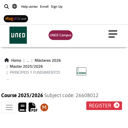
PRINCIPIOS Y
Help center
Enroll
Sign Up
Buscar
FUNDAMENTOS
CONCEPTUALES Y
UNED Campus
METODOLÓGICOS
DEL DERECHO DE LA
Home
...
Másteres 2026
Master 2025/2026
CULTURA
PRINCIPIOS Y FUNDAMENTOS
Listen
...
Course 2025/2026
Subject code: 26608012
REGISTER