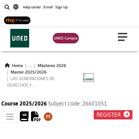
Help center
Enroll
Sign Up
Buscar
LAS GENERACIONES
DE DERECHOS Y
UNED Campus
SUS FUNCIONES EN
EL ÁMBITO
Home
...
Másteres 2026
Master 2025/2026
JURÍDICO-POLÍTICO
LAS GENERACIONES DE
Listen
DERECHOS Y ...
Course 2025/2026
Subject code: 26601051
REGISTER