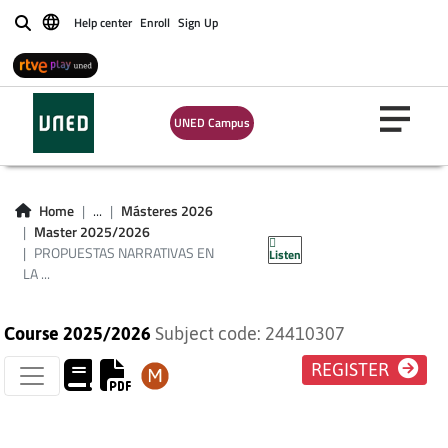
Help center
Enroll
Sign Up
Buscar
PROPUESTAS
NARRATIVAS EN LA
UNED Campus
LITERATURA
FRANCESA DEL
Home
...
Másteres 2026
Master 2025/2026
SIGLO XXI
PROPUESTAS NARRATIVAS EN
Listen
LA ...
Course 2025/2026
Subject code: 24410307
REGISTER