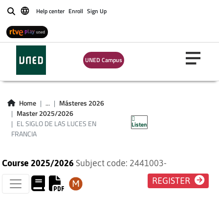
Help center
Enroll
Sign Up
Buscar
UNED Campus
EL SIGLO DE LAS
Home
...
Másteres 2026
Master 2025/2026
LUCES EN FRANCIA
EL SIGLO DE LAS LUCES EN
Listen
FRANCIA
Course 2025/2026
Subject code: 2441003-
REGISTER