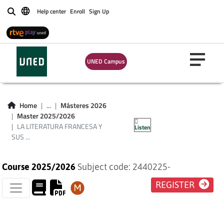
Help center
Enroll
Sign Up
Buscar
UNED Campus
LA LITERATURA
FRANCESA Y SUS
Home
...
Másteres 2026
Master 2025/2026
RELACIONES
LA LITERATURA FRANCESA Y
Listen
SUS ...
Course 2025/2026
Subject code: 2440225-
REGISTER