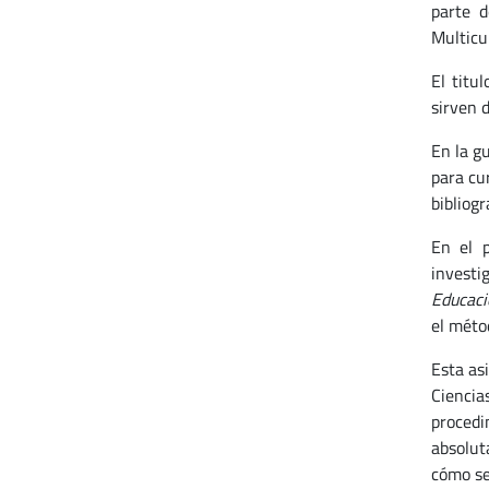
parte d
Multicu
El titu
sirven 
En la g
para cur
bibliogr
En el p
investi
Educaci
el métod
Esta as
Ciencia
procedi
absolut
cómo se