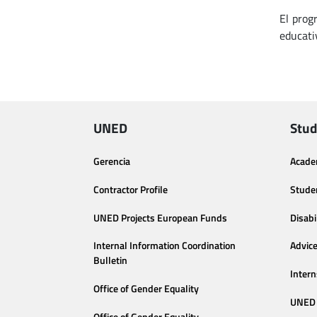
El prog
educati
UNED
Stud
Gerencia
Acade
Contractor Profile
Stude
UNED Projects European Funds
Disabi
Internal Information Coordination
Advic
Bulletin
Intern
Office of Gender Equality
UNED 
Office of Gender Equality