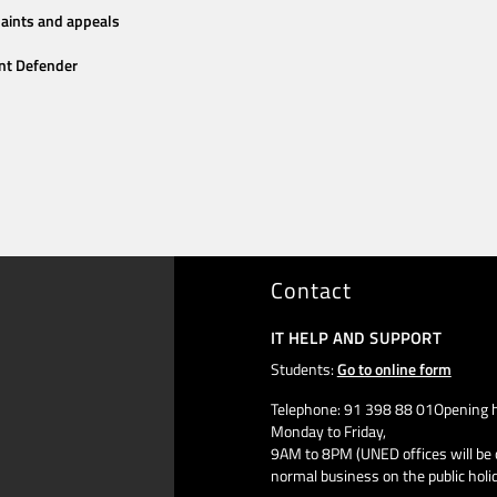
aints and appeals
nt Defender
Contact
IT HELP AND SUPPORT
Students:
Go to online form
Telephone: 91 398 88 01Opening h
Monday to Friday,
9AM to 8PM (UNED offices will be 
normal business on the public holi