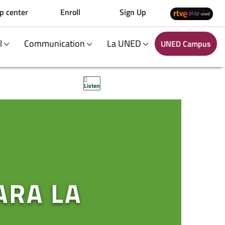
p center
Enroll
Sign Up
al
Communication
La UNED
UNED Campus
Listen
ARA LA