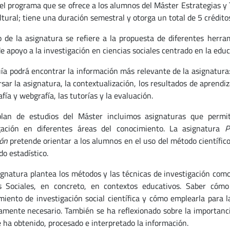
el programa que se ofrece a los alumnos del Máster Estrategias y 
ltural; tiene una duración semestral y otorga un total de 5 crédito
lo de la asignatura se refiere a la propuesta de diferentes her
de apoyo a la investigación en ciencias sociales centrado en la edu
uía podrá encontrar la información más relevante de la asignatura
sar la asignatura, la contextualización, los resultados de aprendiz
afía y webgrafía, las tutorías y la evaluación.
lan de estudios del Máster incluimos asignaturas que permit
gación en diferentes áreas del conocimiento. La asignatura
P
ón
pretende orientar a los alumnos en el uso del método científico
o estadístico.
ignatura plantea los métodos y las técnicas de investigación co
s Sociales, en concreto, en contextos educativos. Saber cómo
miento de investigación social científica y cómo emplearla para 
amente necesario. También se ha reflexionado sobre la importancia
 ha obtenido, procesado e interpretado la información.