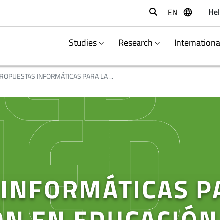
Hel
EN
Buscar
Studies
Research
Internation
ROPUESTAS INFORMÁTICAS PARA LA ...
INFORMÁTICAS P
ÓN EN EDUCACIÓN