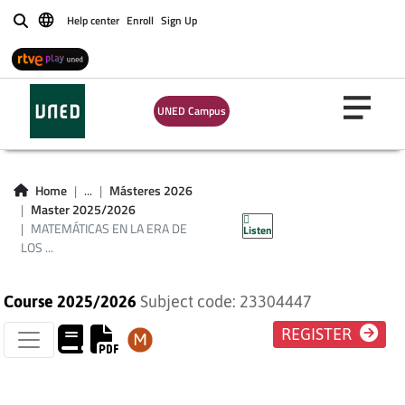
Help center
Enroll
Sign Up
Buscar
UNED Campus
MATEMÁTICAS EN
LA ERA DE LOS
Home
...
Másteres 2026
Master 2025/2026
COMPUTADORES
MATEMÁTICAS EN LA ERA DE
Listen
LOS ...
Course 2025/2026
Subject code: 23304447
REGISTER