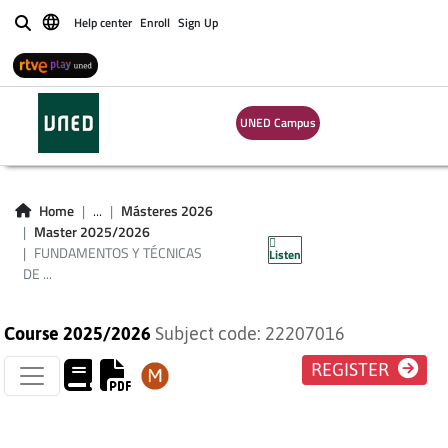
FUNDAMENTOS Y
Help center
Enroll
Sign Up
Buscar
TÉCNICAS DE
PREVENCIÓN DE
UNED Campus
RIESGOS
LABORALES.
Home
...
Másteres 2026
Master 2025/2026
RIESGOS QUÍMICOS
FUNDAMENTOS Y TÉCNICAS
Listen
DE ...
Course 2025/2026
Subject code: 22207016
REGISTER