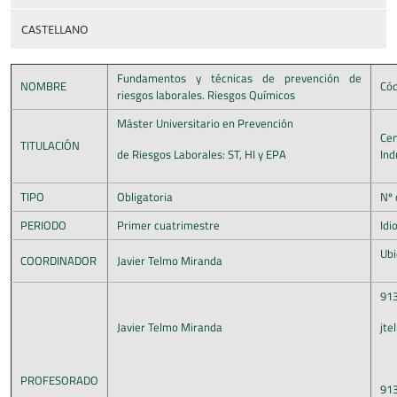
CASTELLANO
Fundamentos y técnicas de prevención de
NOMBRE
Cód
riesgos laborales. Riesgos Químicos
Máster Universitario en Prevención
C
TITULACIÓN
de Riesgos Laborales: ST, HI y EPA
Ind
TIPO
Obligatoria
Nº 
PERIODO
Primer cuatrimestre
Idi
Ubi
COORDINADOR
Javier Telmo Miranda
91
Javier Telmo Miranda
jte
PROFESORADO
91