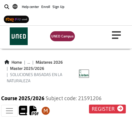
Help center
Enroll
Sign Up
Buscar
UNED Campus
SOLUCIONES
BASADAS EN LA
Home
...
Másteres 2026
Master 2025/2026
NATURALEZA
SOLUCIONES BASADAS EN LA
Listen
NATURALEZA
Course 2025/2026
Subject code: 21591206
REGISTER