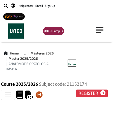
Help center
Enroll
Sign Up
Buscar
UNED Campus
TOMOFISIOPATOLOGÍA
Home
...
Másteres 2026
Master 2025/2026
CA II
ANATOMOFISIOPATOLOGÍA
Listen
BÁSICA II
Course 2025/2026
Subject code: 21153174
REGISTER