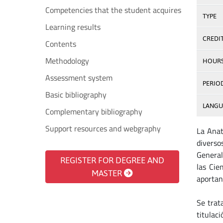
Competencies that the student acquires
TYPE
Learning results
CREDI
Contents
Methodology
HOUR
Assessment system
PERIO
Basic bibliography
LANGU
Complementary bibliography
Support resources and webgraphy
La Anat
diverso
General
REGISTER FOR DEGREE AND
las Cie
MASTER
aportan 
Se trat
titulaci