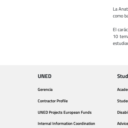
La Anat
como ba
El cará
10 tema
estudia
UNED
Stud
Gerencia
Acade
Contractor Profile
Stude
UNED Projects European Funds
Disabi
Internal Information Coordination
Advic