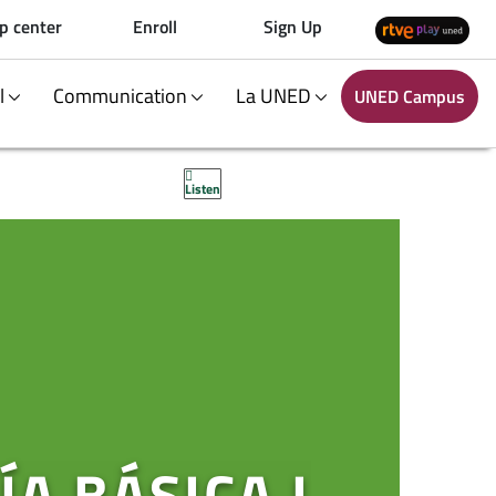
p center
Enroll
Sign Up
al
Communication
La UNED
UNED Campus
Listen
A BÁSICA I