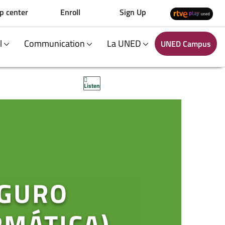
p center
Enroll
Sign Up
al
Communication
La UNED
UNED Campus
Listen
EGURO
RMÁTICA)