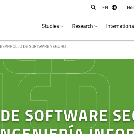
Hel
EN
Buscar
Studies
Research
Internation
ESARROLLO DE SOFTWARE SEGURO ...
 DE SOFTWARE S
INGENIERÍA INFO