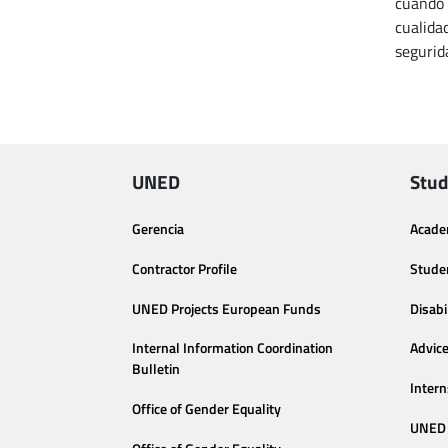
cuando 
cualida
segurid
UNED
Stud
Gerencia
Acade
Contractor Profile
Stude
UNED Projects European Funds
Disabi
Internal Information Coordination
Advic
Bulletin
Intern
Office of Gender Equality
UNED 