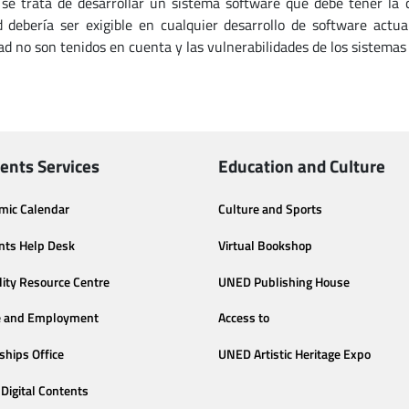
se trata de desarrollar un sistema software que debe tener la 
d debería ser exigible en cualquier desarrollo de software act
ad no son tenidos en cuenta y las vulnerabilidades de los sistema
ents Services
Education and Culture
mic Calendar
Culture and Sports
nts Help Desk
Virtual Bookshop
lity Resource Centre
UNED Publishing House
e and Employment
Access to
ships Office
UNED Artistic Heritage Expo
Digital Contents