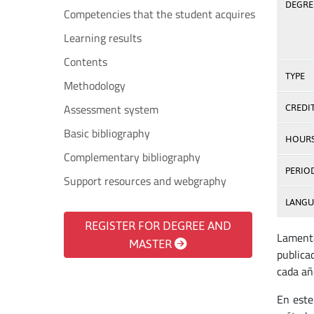
DEGREE
Competencies that the student acquires
Learning results
Contents
TYPE
Methodology
Assessment system
CREDI
Basic bibliography
HOUR
Complementary bibliography
PERIO
Support resources and webgraphy
LANGU
REGISTER FOR DEGREE AND
Lamenta
MASTER
publica
cada añ
En este