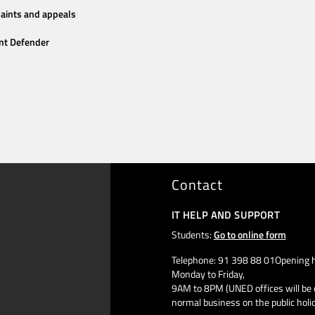
aints and appeals
nt Defender
Contact
IT HELP AND SUPPORT
Students:
Go to online form
Telephone: 91 398 88 01Opening h
Monday to Friday,
9AM to 8PM (UNED offices will be 
normal business on the public holi