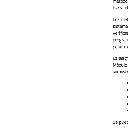
métodos
herrami
Los mét
sistema
verific
program
penetra
La asig
Módulo 
semestr
Se pued